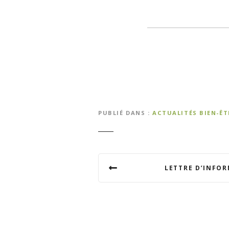
PUBLIÉ DANS
ACTUALITÉS BIEN-Ê
N
LETTRE D’INFOR
a
v
i