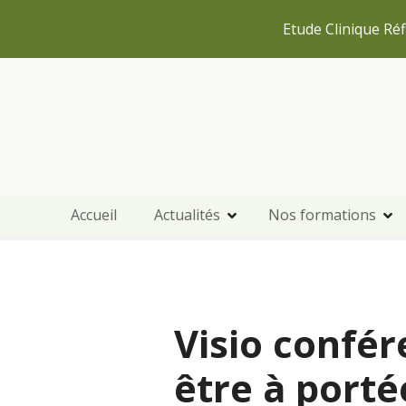
Etude Clinique Réf
S
k
i
p
t
o
c
Accueil
Actualités
Nos formations
o
n
t
e
n
Visio confér
t
être à porté