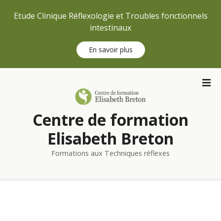
Etude Clinique Réflexologie et Troubles fonctionnels
intestinaux
En savoir plus
S
k
i
p
Centre de formation
t
o
Elisabeth Breton
c
Formations aux Techniques réflexes
o
n
t
e
n
t