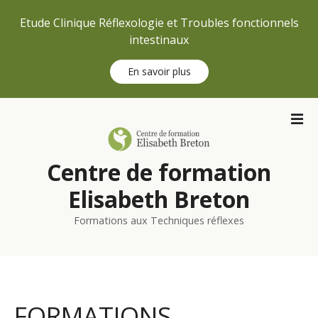
Etude Clinique Réflexologie et Troubles fonctionnels
intestinaux
En savoir plus
S
k
i
p
Centre de formation
t
o
Elisabeth Breton
c
Formations aux Techniques réflexes
o
n
t
e
n
FORMATIONS
t