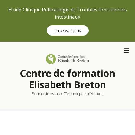
Etude Clinique Réflexologie et Troubles fonctionnels
intestinaux
En savoir plus
S
k
i
p
Centre de formation
t
o
Elisabeth Breton
c
Formations aux Techniques réflexes
o
n
t
e
n
t