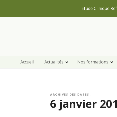
Etude Clinique Réf
S
k
i
p
t
o
c
Accueil
Actualités
Nos formations
o
n
t
e
n
t
ARCHIVES DES DATES :
6 janvier 20