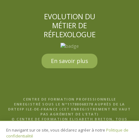
EVOLUTION DU
MÉTIER DE
RÉFLEXOLOGUE
En savoir plus
CENTRE DE FORMATION PROFESSIONNELLE
ENREGISTRÉ SOUS LE N°11788068378 AUPRÈS DE LA
DRTEFP ILE-DE-FRANCE (CET ENREGISTREMENT NE VAUT
PAS AGRÉMENT DE L’ETAT)
© CENTRE DE FORMATION ELISABETH BRETON, TOUS
DROITS RÉSERVÉS |
MENTIONS LÉGALES, POLITIQUE DE
CONFIDENTIALITÉ ET CGV
En navigant sur ce site, vous déclarez agréer à notre
Politique de
confidentialité