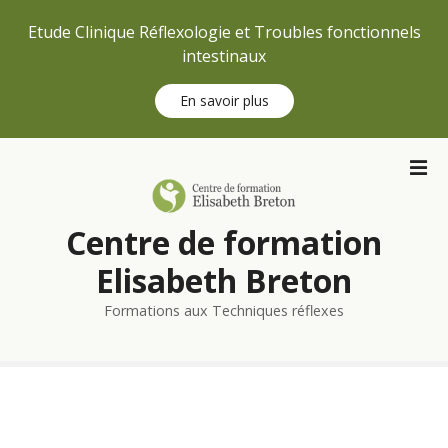
Etude Clinique Réflexologie et Troubles fonctionnels
intestinaux
En savoir plus
S
k
i
p
Centre de formation
t
o
Elisabeth Breton
c
Formations aux Techniques réflexes
o
n
t
e
n
t