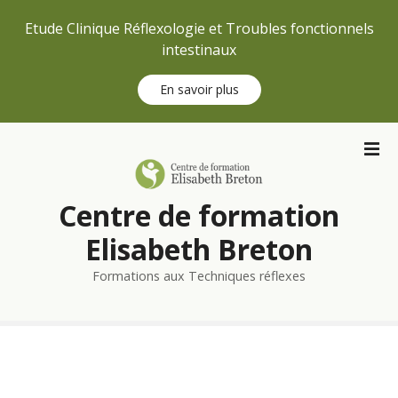
Etude Clinique Réflexologie et Troubles fonctionnels
intestinaux
En savoir plus
S
k
i
p
Centre de formation
t
o
Elisabeth Breton
c
Formations aux Techniques réflexes
o
n
t
e
n
t