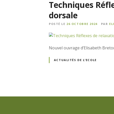
Techniques Réfle
dorsale
POSTÉ LE
26 OCTOBRE 2024
PAR
EL
Nouvel ouvrage d’Elisabeth Breton
ACTUALITÉS DE L’ECOLE
N
a
v