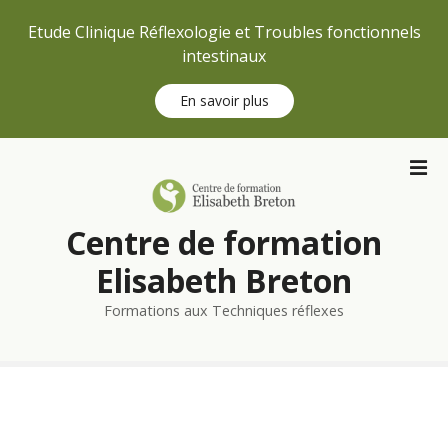
Etude Clinique Réflexologie et Troubles fonctionnels
intestinaux
En savoir plus
S
k
i
p
Centre de formation
t
o
Elisabeth Breton
c
Formations aux Techniques réflexes
o
n
t
e
n
t