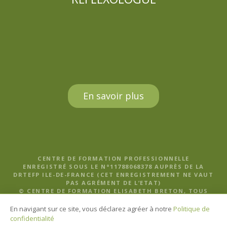
En savoir plus
CENTRE DE FORMATION PROFESSIONNELLE
ENREGISTRÉ SOUS LE N°11788068378 AUPRÈS DE LA
DRTEFP ILE-DE-FRANCE (CET ENREGISTREMENT NE VAUT
PAS AGRÉMENT DE L’ETAT)
© CENTRE DE FORMATION ELISABETH BRETON, TOUS
DROITS RÉSERVÉS |
MENTIONS LÉGALES, POLITIQUE DE
CONFIDENTIALITÉ ET CGV
En navigant sur ce site, vous déclarez agréer à notre
Politique de
confidentialité