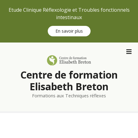
Etude Clinique Réflexologie et Troubles fonctionnels
intestinaux
En savoir plus
S
k
i
p
Centre de formation
t
o
Elisabeth Breton
c
Formations aux Techniques réflexes
o
n
t
e
n
t