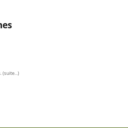
nes
 (suite…)