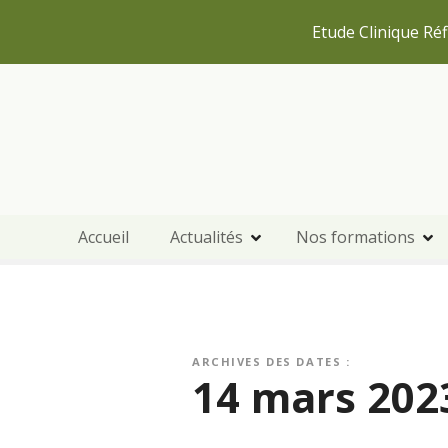
Etude Clinique Réf
S
k
i
p
t
o
c
Accueil
Actualités
Nos formations
o
n
t
e
n
t
ARCHIVES DES DATES :
14 mars 202