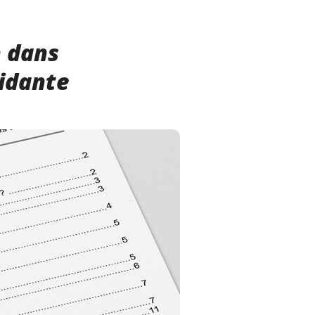
n dans
aidante