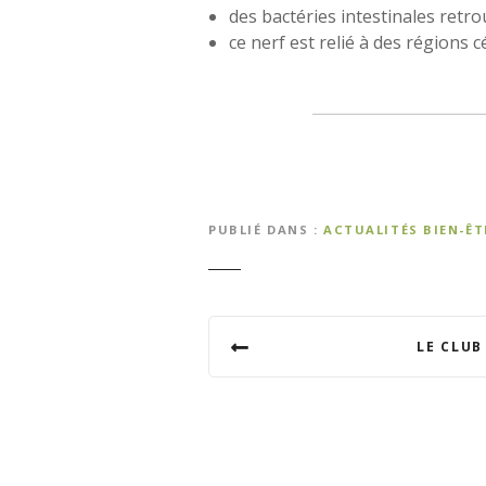
des bactéries intestinales retr
ce nerf est relié à des régions
PUBLIÉ DANS
ACTUALITÉS BIEN-Ê
N
LE CLUB
a
v
i