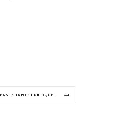
CAFÉ-RENCONTRE PRATICIENS, BONNES PRATIQUES ET DIFFICULTÉS DE TERRAIN