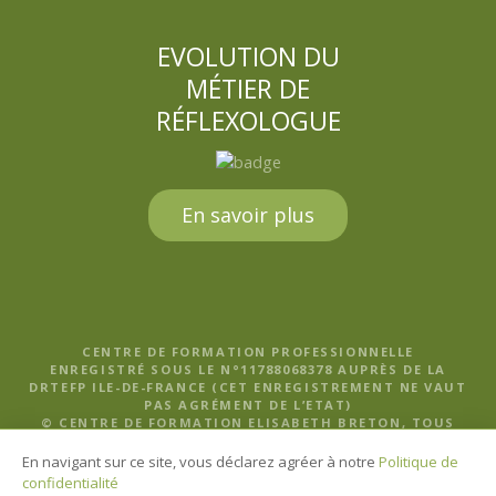
EVOLUTION DU
MÉTIER DE
RÉFLEXOLOGUE
En savoir plus
CENTRE DE FORMATION PROFESSIONNELLE
ENREGISTRÉ SOUS LE N°11788068378 AUPRÈS DE LA
DRTEFP ILE-DE-FRANCE (CET ENREGISTREMENT NE VAUT
PAS AGRÉMENT DE L’ETAT)
© CENTRE DE FORMATION ELISABETH BRETON, TOUS
DROITS RÉSERVÉS |
MENTIONS LÉGALES, POLITIQUE DE
CONFIDENTIALITÉ ET CGV
En navigant sur ce site, vous déclarez agréer à notre
Politique de
confidentialité