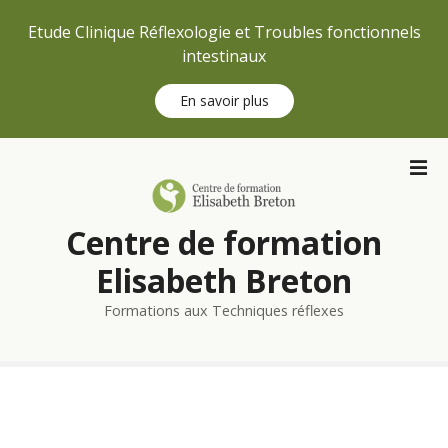
Etude Clinique Réflexologie et Troubles fonctionnels
intestinaux
En savoir plus
S
k
i
p
Centre de formation
t
o
Elisabeth Breton
c
Formations aux Techniques réflexes
o
n
t
e
n
t