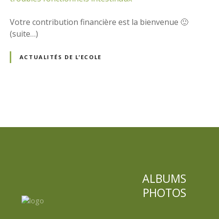
Votre contribution financière est la bienvenue 🙂
(suite…)
ACTUALITÉS DE L’ECOLE
N
a
v
i
ALBUMS
g
PHOTOS
a