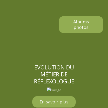
a
g
Albums
e
photos
s
EVOLUTION DU
MÉTIER DE
RÉFLEXOLOGUE
En savoir plus