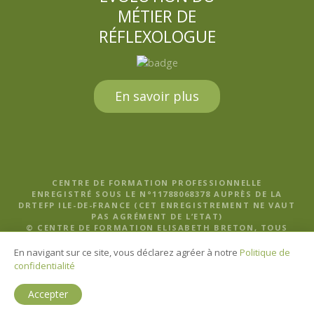
MÉTIER DE
RÉFLEXOLOGUE
En savoir plus
CENTRE DE FORMATION PROFESSIONNELLE
ENREGISTRÉ SOUS LE N°11788068378 AUPRÈS DE LA
DRTEFP ILE-DE-FRANCE (CET ENREGISTREMENT NE VAUT
PAS AGRÉMENT DE L’ETAT)
© CENTRE DE FORMATION ELISABETH BRETON, TOUS
DROITS RÉSERVÉS |
MENTIONS LÉGALES, POLITIQUE DE
CONFIDENTIALITÉ ET CGV
En navigant sur ce site, vous déclarez agréer à notre
Politique de
confidentialité
Accepter