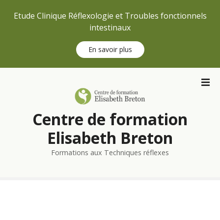
Etude Clinique Réflexologie et Troubles fonctionnels
intestinaux
En savoir plus
S
k
i
p
Centre de formation
t
o
Elisabeth Breton
c
Formations aux Techniques réflexes
o
n
t
e
n
t