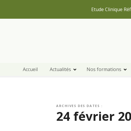
Etude Clinique Réf
S
k
i
p
t
o
c
Accueil
Actualités
Nos formations
o
n
t
e
n
t
ARCHIVES DES DATES :
24 février 2