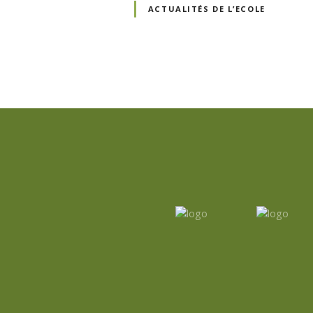
ACTUALITÉS DE L’ECOLE
N
a
v
i
g
a
t
i