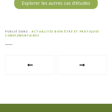
Explorer les autres cas d’études
PUBLIÉ DANS
ACTUALITÉS BIEN-ÊTRE ET PRATIQUES
COMPLÉMENTAIRES
N
a
v
i
g
a