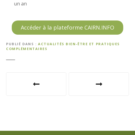
un an
Accéder à la plateforme CAIRN.INFO
PUBLIÉ DANS
ACTUALITÉS BIEN-ÊTRE ET PRATIQUES
COMPLÉMENTAIRES
N
a
v
i
g