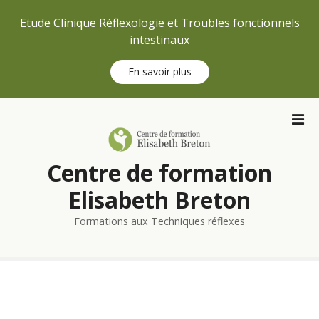
Etude Clinique Réflexologie et Troubles fonctionnels
intestinaux
En savoir plus
S
k
i
p
Centre de formation
t
o
Elisabeth Breton
c
Formations aux Techniques réflexes
o
n
t
e
n
t