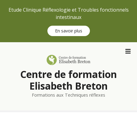
Etude Clinique Réflexologie et Troubles fonctionnels
intestinaux
En savoir plus
S
k
i
p
Centre de formation
t
o
Elisabeth Breton
c
Formations aux Techniques réflexes
o
n
t
e
n
t