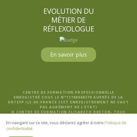
EVOLUTION DU
MÉTIER DE
RÉFLEXOLOGUE
En savoir plus
CENTRE DE FORMATION PROFESSIONNELLE
ENREGISTRÉ SOUS LE N°11788068378 AUPRÈS DE LA
DRTEFP ILE-DE-FRANCE (CET ENREGISTREMENT NE VAUT
PAS AGRÉMENT DE L’ETAT)
© CENTRE DE FORMATION ELISABETH BRETON, TOUS
DROITS RÉSERVÉS |
MENTIONS LÉGALES, POLITIQUE DE
CONFIDENTIALITÉ ET CGV
En navigant sur ce site, vous déclarez agréer à notre
Politique de
confidentialité