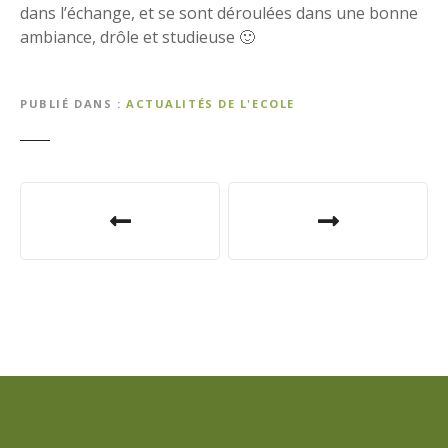
dans l’échange, et se sont déroulées dans une bonne
ambiance, drôle et studieuse 🙂
PUBLIÉ DANS
ACTUALITÉS DE L'ECOLE
N
a
v
i
g
a
t