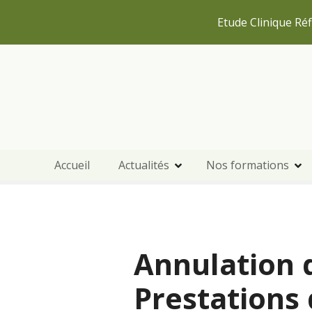
Etude Clinique Réf
S
k
i
p
t
o
c
Accueil
Actualités
Nos formations
o
n
t
e
n
Annulation 
t
Prestations 