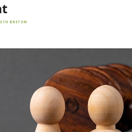
at
BETH BRETON