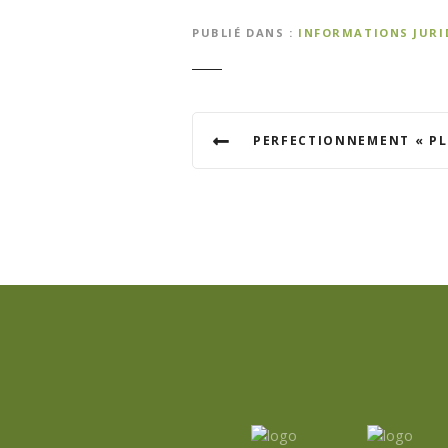
PUBLIÉ DANS
INFORMATIONS JURI
N
PERFECTIONNEMENT « PLEXUS N
a
v
i
g
a
t
i