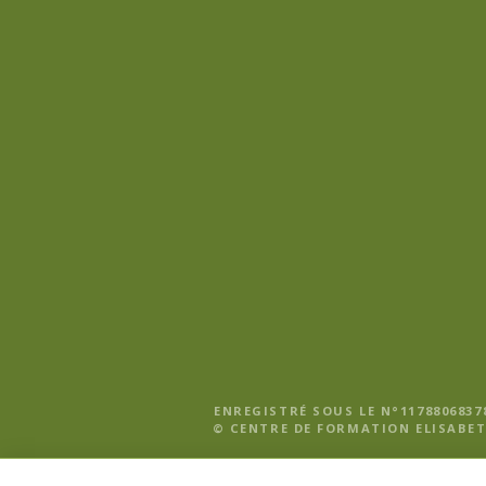
o
n
d
e
l
’
a
r
t
i
ENREGISTRÉ SOUS LE N°1178806837
© CENTRE DE FORMATION ELISABET
c