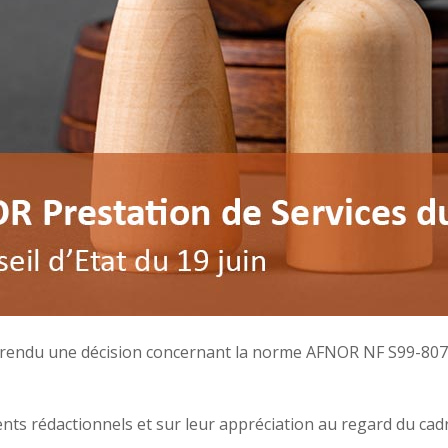
rendu une décision concernant la norme AFNOR NF S99-807 r
ents rédactionnels et sur leur appréciation au regard du cad