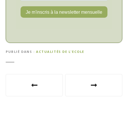
PUBLIÉ DANS
ACTUALITÉS DE L'ECOLE
N
a
v
i
g