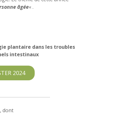
ersonne âgée
« .
gie plantaire dans les troubles
els intestinaux
TER 2024
, dont