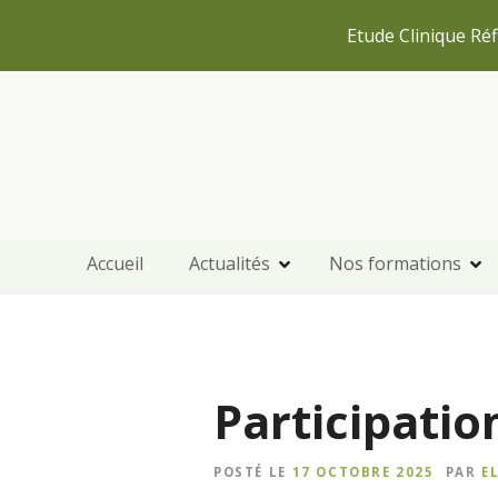
Etude Clinique Réf
S
k
i
p
t
o
c
Accueil
Actualités
Nos formations
o
n
t
e
n
Participati
t
POSTÉ LE
17 OCTOBRE 2025
PAR
E