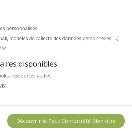
ues personnalisés
ail, modèles de collecte des données personnelles, …)
ées
ires disponibles
ooks, ressources audios
2B)
Découvrir le Pack Conformité Bien-être