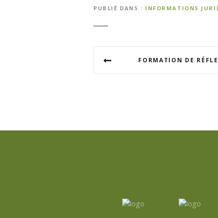
PUBLIÉ DANS
INFORMATIONS JURI
N
FORMATION DE RÉFLE
a
v
i
g
a
t
i
o