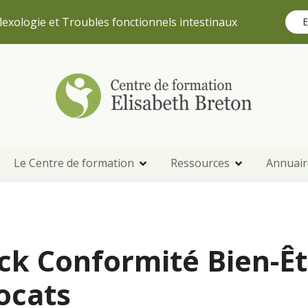
lexologie et Troubles fonctionnels intestinaux
E
Le Centre de formation
Ressources
Annuair
k Conformité Bien-Êt
ocats