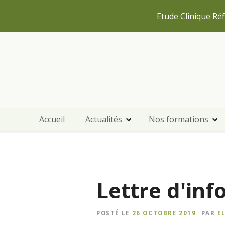
Etude Clinique Réf
S
k
i
p
t
o
c
Accueil
Actualités
Nos formations
o
n
t
e
n
Lettre d'inf
t
POSTÉ LE
26 OCTOBRE 2019
PAR
E