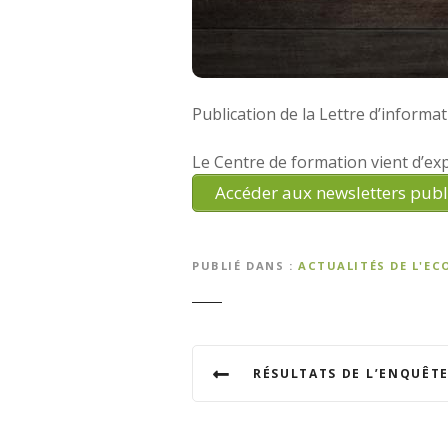
Publication de la Lettre d’informa
Le Centre de formation vient d’exp
Accéder aux newsletters publ
PUBLIÉ DANS
ACTUALITÉS DE L'EC
N
RÉSULTATS DE L’ENQUÊTE SUR L’ÉVO
a
v