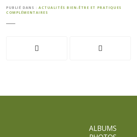
PUBLIÉ DANS
ACTUALITÉS BIEN-ÊTRE ET PRATIQUES
COMPLÉMENTAIRES
N
a
v
i
g
a
t
i
ALBUMS
PHOTOS