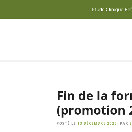
Etude Clinique Réf
S
k
i
p
t
o
c
o
n
t
Fin de la fo
e
n
(promotion 
t
POSTÉ LE
13 DÉCEMBRE 2025
PAR