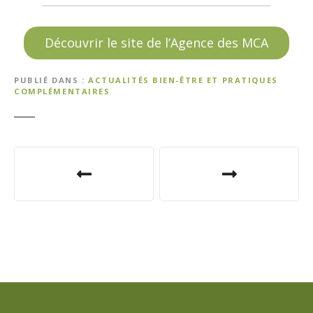
Découvrir le site de l’Agence des MCA
PUBLIÉ DANS
ACTUALITÉS BIEN-ÊTRE ET PRATIQUES
COMPLÉMENTAIRES
N
a
v
i
g
a