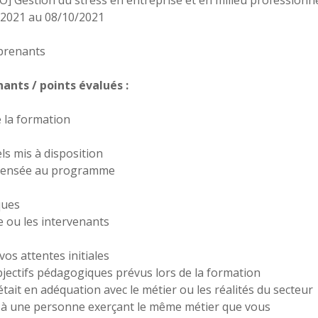
PRO] Gestion du stress en entreprise et en milieu professionn
9/2021 au 08/10/2021
prenants
nts / points évalués :
 la formation
s mis à disposition
spensée au programme
ques
e ou les intervenants
vos attentes initiales
bjectifs pédagogiques prévus lors de la formation
tait en adéquation avec le métier ou les réalités du secteur
à une personne exerçant le même métier que vous