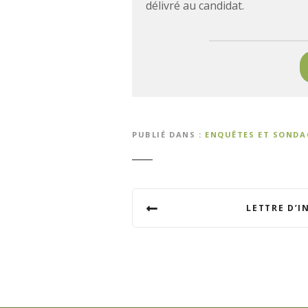
délivré au candidat.
PUBLIÉ DANS
ENQUÊTES ET SONDA
N
LETTRE D’
a
v
i