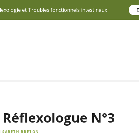
lexologie et Troubles fonctionnels intestinaux
E
u Réflexologue N°3
LISABETH BRETON