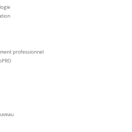
logie
ation
ement professionnel
xoPRO
nouveau