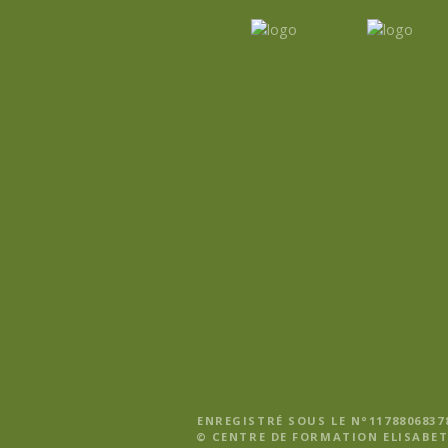
i
o
n
d
e
l
’
a
r
t
i
ENREGISTRÉ SOUS LE N°1178806837
© CENTRE DE FORMATION ELISABET