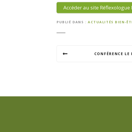
Accéder au site Réflexologue 
PUBLIÉ DANS
ACTUALITÉS BIEN-Ê
N
CONFÉRENCE LE 
a
v
i
g
a
t