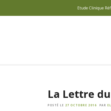
Etude Clinique Réf
S
k
i
p
t
o
c
o
n
t
e
n
La Lettre d
t
POSTÉ LE
27 OCTOBRE 2016
PAR
E