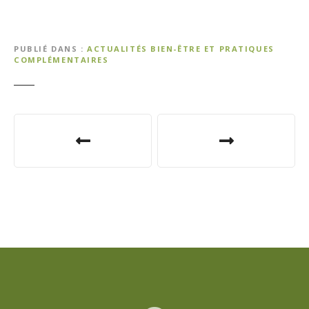
PUBLIÉ DANS
ACTUALITÉS BIEN-ÊTRE ET PRATIQUES
COMPLÉMENTAIRES
N
a
v
i
g
a
t