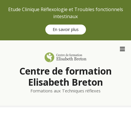
Etude Clinique Réflexologie et Troubles fonctionnels
intestinaux
En savoir plus
S
k
i
p
Centre de formation
t
o
Elisabeth Breton
c
Formations aux Techniques réflexes
o
n
t
e
n
t