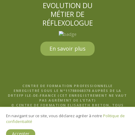
EVOLUTION DU
MÉTIER DE
RÉFLEXOLOGUE
En savoir plus
CENTRE DE FORMATION PROFESSIONNELLE
ENREGISTRÉ SOUS LE N°11788068378 AUPRÈS DE LA
DRTEFP ILE-DE-FRANCE (CET ENREGISTREMENT NE VAUT
PAS AGRÉMENT DE L’ETAT)
© CENTRE DE FORMATION ELISABETH BRETON, TOUS
DROITS RÉSERVÉS |
MENTIONS LÉGALES, POLITIQUE DE
CONFIDENTIALITÉ ET CGV
En navigant sur ce site, vous déclarez agréer à notre
Politique de
confidentialité
Accepter