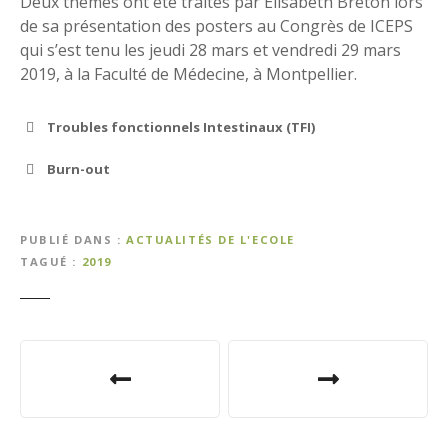
Deux thèmes ont été traités par Elisabeth Breton lors
de sa présentation des posters au Congrès de ICEPS
qui s’est tenu les jeudi 28 mars et vendredi 29 mars
2019, à la Faculté de Médecine, à Montpellier.
Troubles fonctionnels Intestinaux (TFI)
Burn-out
PUBLIÉ DANS
ACTUALITÉS DE L'ECOLE
TAGUÉ
2019
N
a
v