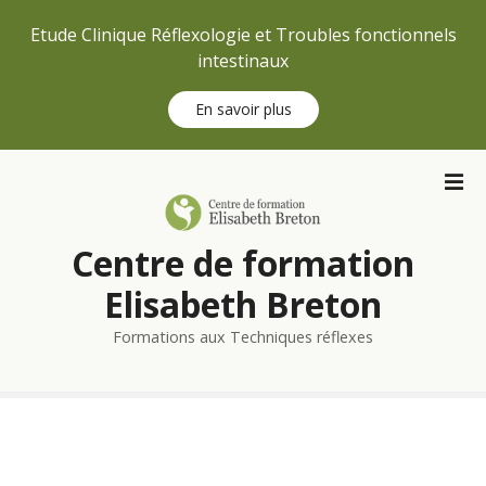
Etude Clinique Réflexologie et Troubles fonctionnels
intestinaux
En savoir plus
S
k
i
p
Centre de formation
t
o
Elisabeth Breton
c
Formations aux Techniques réflexes
o
n
t
e
n
t