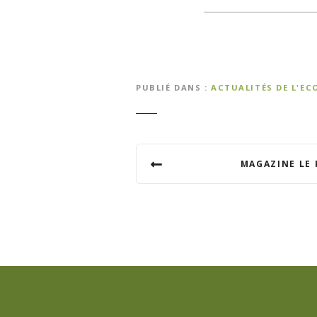
PUBLIÉ DANS
ACTUALITÉS DE L'EC
N
MAGAZINE LE 
a
v
i
g
a