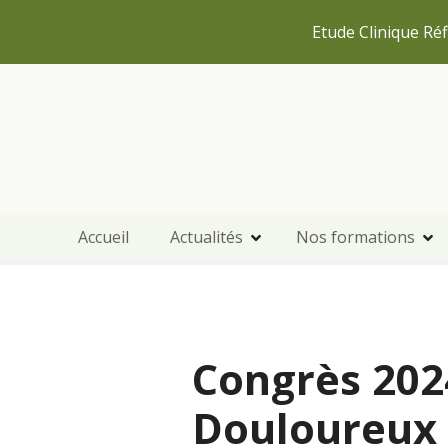
Etude Clinique Réf
S
k
i
p
t
o
c
Accueil
Actualités
Nos formations
o
n
t
e
n
Congrès 2024
t
Douloureux