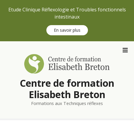
Etude Clinique Réflexologie et Troubles fonctionnels
intestinaux
En savoir plus
S
k
i
p
t
Centre de formation
o
c
Elisabeth Breton
o
n
Formations aux Techniques réflexes
t
e
n
t