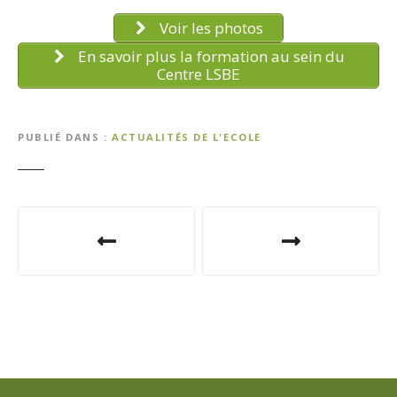
Voir les photos
En savoir plus la formation au sein du
Centre LSBE
PUBLIÉ DANS
ACTUALITÉS DE L'ECOLE
N
a
v
i
g