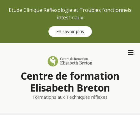
Etude Clinique Réflexologie et Troubles fonctionnels
intestinaux
En savoir plus
S
k
i
p
Centre de formation
t
o
Elisabeth Breton
c
Formations aux Techniques réflexes
o
n
t
e
n
t