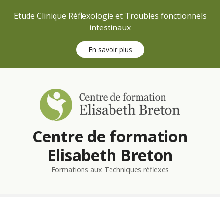
Etude Clinique Réflexologie et Troubles fonctionnels
intestinaux
En savoir plus
S
k
i
p
t
Centre de formation
o
c
Elisabeth Breton
o
n
Formations aux Techniques réflexes
t
e
n
t