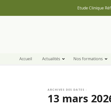
Etude Clinique Réf
S
k
i
p
t
o
c
Accueil
Actualités
Nos formations
o
n
t
e
n
t
ARCHIVES DES DATES :
13 mars 202