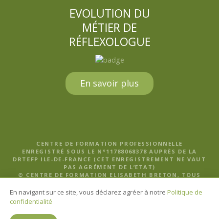
EVOLUTION DU
MÉTIER DE
RÉFLEXOLOGUE
En savoir plus
CENTRE DE FORMATION PROFESSIONNELLE
ENREGISTRÉ SOUS LE N°11788068378 AUPRÈS DE LA
DRTEFP ILE-DE-FRANCE (CET ENREGISTREMENT NE VAUT
PAS AGRÉMENT DE L’ETAT)
© CENTRE DE FORMATION ELISABETH BRETON, TOUS
DROITS RÉSERVÉS |
MENTIONS LÉGALES, POLITIQUE DE
CONFIDENTIALITÉ ET CGV
En navigant sur ce site, vous déclarez agréer à notre
Politique de
confidentialité