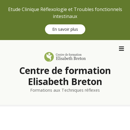
Etude Clinique Réflexologie et Troubles fonctionnels
intestinaux
En savoir plus
S
k
i
p
Centre de formation
t
o
Elisabeth Breton
c
Formations aux Techniques réflexes
o
n
t
e
n
t