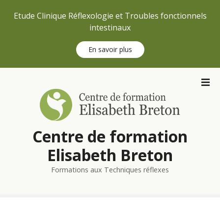
Etude Clinique Réflexologie et Troubles fonctionnels
intestinaux
En savoir plus
S
k
i
p
t
Centre de formation
o
c
Elisabeth Breton
o
n
Formations aux Techniques réflexes
t
e
n
t