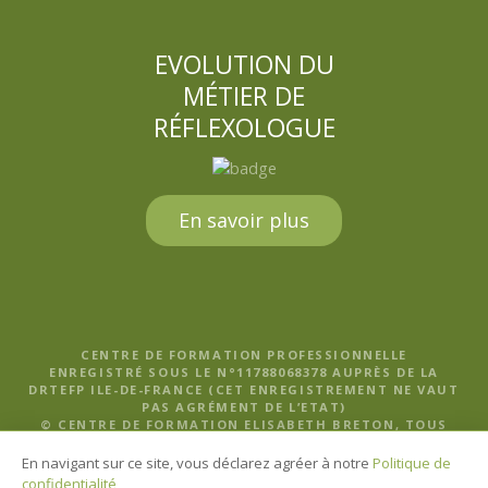
EVOLUTION DU
MÉTIER DE
RÉFLEXOLOGUE
En savoir plus
CENTRE DE FORMATION PROFESSIONNELLE
ENREGISTRÉ SOUS LE N°11788068378 AUPRÈS DE LA
DRTEFP ILE-DE-FRANCE (CET ENREGISTREMENT NE VAUT
PAS AGRÉMENT DE L’ETAT)
© CENTRE DE FORMATION ELISABETH BRETON, TOUS
DROITS RÉSERVÉS |
MENTIONS LÉGALES, POLITIQUE DE
CONFIDENTIALITÉ ET CGV
En navigant sur ce site, vous déclarez agréer à notre
Politique de
confidentialité