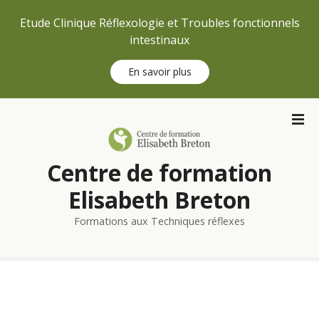
Etude Clinique Réflexologie et Troubles fonctionnels
intestinaux
En savoir plus
S
k
i
p
Centre de formation
t
o
Elisabeth Breton
c
Formations aux Techniques réflexes
o
n
t
e
n
t