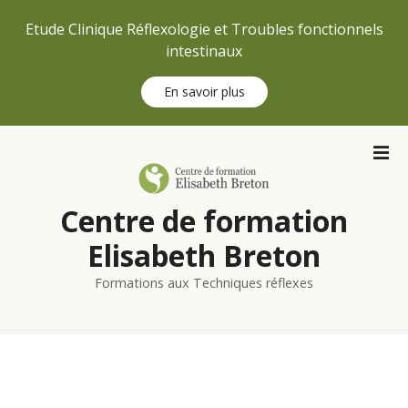
Etude Clinique Réflexologie et Troubles fonctionnels
intestinaux
En savoir plus
S
k
i
p
Centre de formation
t
o
Elisabeth Breton
c
Formations aux Techniques réflexes
o
n
t
e
n
t