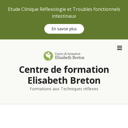
Etude Clinique Réflexologie et Troubles fonctionnels
intestinaux
En savoir plus
S
k
i
p
Centre de formation
t
o
Elisabeth Breton
c
Formations aux Techniques réflexes
o
n
t
e
n
t