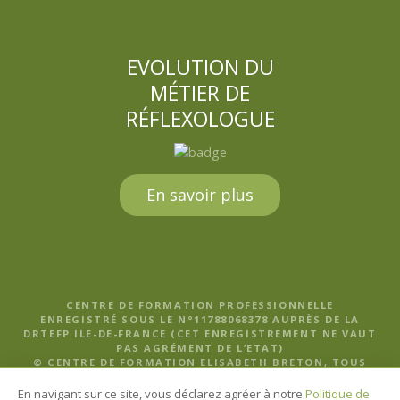
EVOLUTION DU
MÉTIER DE
RÉFLEXOLOGUE
En savoir plus
CENTRE DE FORMATION PROFESSIONNELLE
ENREGISTRÉ SOUS LE N°11788068378 AUPRÈS DE LA
DRTEFP ILE-DE-FRANCE (CET ENREGISTREMENT NE VAUT
PAS AGRÉMENT DE L’ETAT)
© CENTRE DE FORMATION ELISABETH BRETON, TOUS
DROITS RÉSERVÉS |
MENTIONS LÉGALES, POLITIQUE DE
CONFIDENTIALITÉ ET CGV
En navigant sur ce site, vous déclarez agréer à notre
Politique de