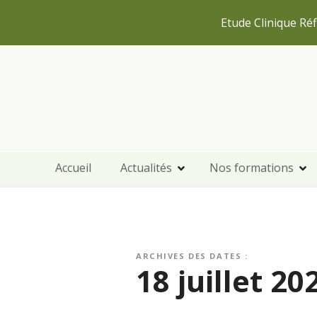
Etude Clinique Réf
S
k
i
p
t
o
c
Accueil
Actualités
Nos formations
o
n
t
e
n
t
ARCHIVES DES DATES :
18 juillet 20