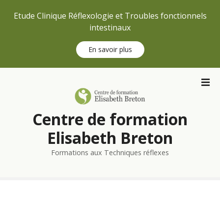
Etude Clinique Réflexologie et Troubles fonctionnels
intestinaux
En savoir plus
S
k
i
p
Centre de formation
t
o
Elisabeth Breton
c
Formations aux Techniques réflexes
o
n
t
e
n
t