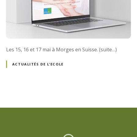
Les 15, 16 et 17 mai à Morges en Suisse. (suite…)
ACTUALITÉS DE L’ECOLE
N
a
v
i