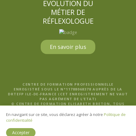
EVOLUTION DU
MÉTIER DE
RÉFLEXOLOGUE
En savoir plus
CENTRE DE FORMATION PROFESSIONNELLE
ENREGISTRÉ SOUS LE N°11788068378 AUPRÈS DE LA
DRTEFP ILE-DE-FRANCE (CET ENREGISTREMENT NE VAUT
PAS AGRÉMENT DE L’ETAT)
© CENTRE DE FORMATION ELISABETH BRETON, TOUS
DROITS RÉSERVÉS |
MENTIONS LÉGALES, POLITIQUE DE
CONFIDENTIALITÉ ET CGV
En navigant sur ce site, vous déclarez agréer à notre
Politique de
confidentialité
Accepter