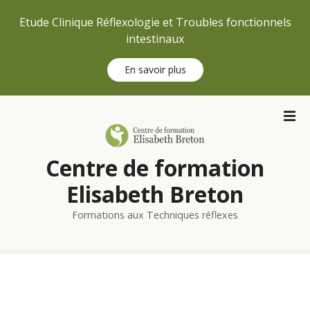
Etude Clinique Réflexologie et Troubles fonctionnels
intestinaux
En savoir plus
S
k
i
p
Centre de formation
t
o
Elisabeth Breton
c
Formations aux Techniques réflexes
o
n
t
e
n
t