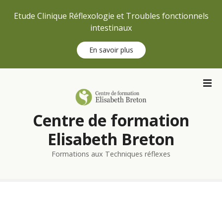
Etude Clinique Réflexologie et Troubles fonctionnels
intestinaux
En savoir plus
S
k
i
p
Centre de formation
t
o
Elisabeth Breton
c
Formations aux Techniques réflexes
o
n
t
e
n
t