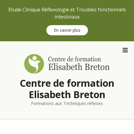
Etude Clinique Réflexologie et Troubles fonctionnels
intestinaux
En savoir plus
S
k
i
p
t
Centre de formation
o
c
Elisabeth Breton
o
n
Formations aux Techniques réflexes
t
e
n
t