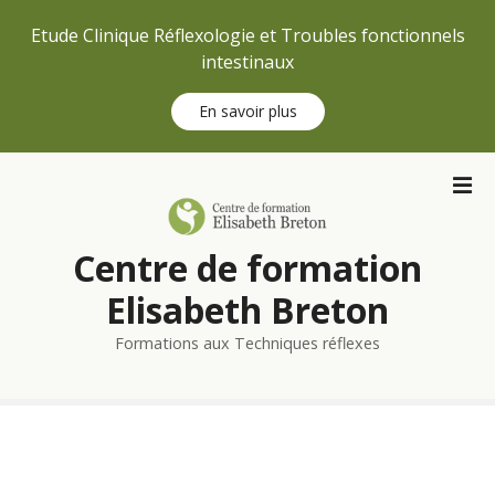
Etude Clinique Réflexologie et Troubles fonctionnels
intestinaux
En savoir plus
S
k
i
p
Centre de formation
t
o
Elisabeth Breton
c
Formations aux Techniques réflexes
o
n
t
e
n
t