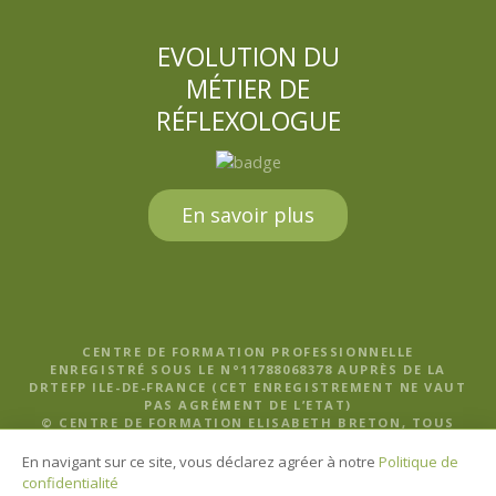
EVOLUTION DU
MÉTIER DE
RÉFLEXOLOGUE
En savoir plus
CENTRE DE FORMATION PROFESSIONNELLE
ENREGISTRÉ SOUS LE N°11788068378 AUPRÈS DE LA
DRTEFP ILE-DE-FRANCE (CET ENREGISTREMENT NE VAUT
PAS AGRÉMENT DE L’ETAT)
© CENTRE DE FORMATION ELISABETH BRETON, TOUS
DROITS RÉSERVÉS |
MENTIONS LÉGALES, POLITIQUE DE
CONFIDENTIALITÉ ET CGV
En navigant sur ce site, vous déclarez agréer à notre
Politique de
confidentialité