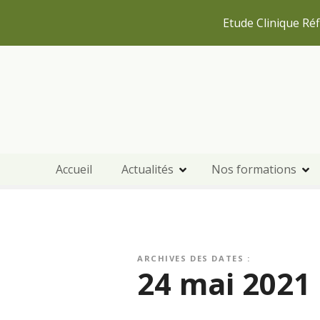
Etude Clinique Réf
S
k
i
p
t
o
c
Accueil
Actualités
Nos formations
o
n
t
e
n
t
ARCHIVES DES DATES :
24 mai 2021