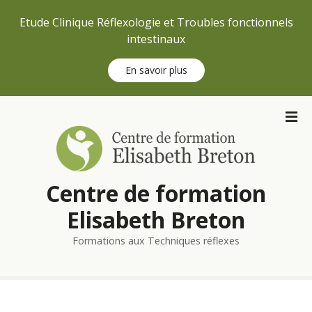
Etude Clinique Réflexologie et Troubles fonctionnels
intestinaux
En savoir plus
S
k
i
p
t
Centre de formation
o
c
Elisabeth Breton
o
n
Formations aux Techniques réflexes
t
e
n
t