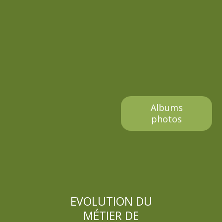
e
s
s
a
g
Albums
e
photos
s
EVOLUTION DU
MÉTIER DE